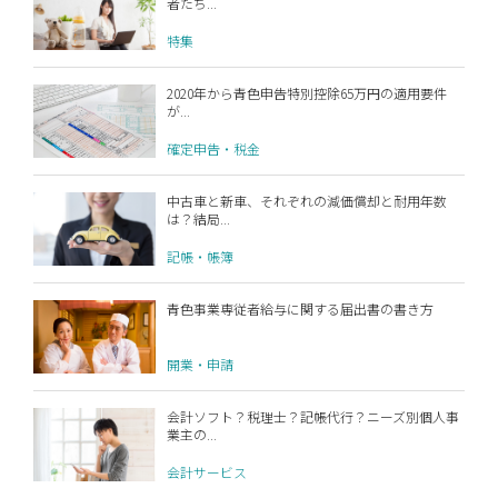
者たち...
特集
2020年から青色申告特別控除65万円の適用要件
が...
確定申告・税金
中古車と新車、それぞれの減価償却と耐用年数
は？結局...
記帳・帳簿
青色事業専従者給与に関する届出書の書き方
開業・申請
会計ソフト？税理士？記帳代行？ニーズ別個人事
業主の...
会計サービス