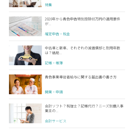
特集
2020年から青色申告特別控除65万円の適用要件
が...
確定申告・税金
中古車と新車、それぞれの減価償却と耐用年数
は？結局...
記帳・帳簿
青色事業専従者給与に関する届出書の書き方
開業・申請
会計ソフト？税理士？記帳代行？ニーズ別個人事
業主の...
会計サービス